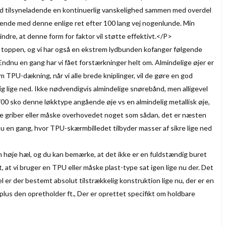
hed tilsyneladende en kontinuerlig vanskelighed sammen med overdel
ragende med denne enlige ret efter 100 lang vej nogenlunde. Min
indre, at denne form for faktor vil støtte effektivt.</P>
 toppen, og vi har også en ekstrem lydbunden kofanger følgende
dnu en gang har vi fået forstærkninger helt om. Almindelige øjer er
m TPU-dækning, når vi alle brede kniplinger, vil de gøre en god
sig lige ned. Ikke nødvendigvis almindelige snørebånd, men alligevel
 sko denne løkktype angående øje vs en almindelig metallisk øje,
ske griber eller måske overhovedet noget som sådan, det er næsten
nu en gang, hvor TPU-skærmbilledet tilbyder masser af sikre lige ned
 høje hæl, og du kan bemærke, at det ikke er en fuldstændig buret
, at vi bruger en TPU eller måske plast-type sat igen lige nu der. Det
vel er der bestemt absolut tilstrækkelig konstruktion lige nu, der er en
lus den opretholder ft., Der er oprettet specifikt om holdbare