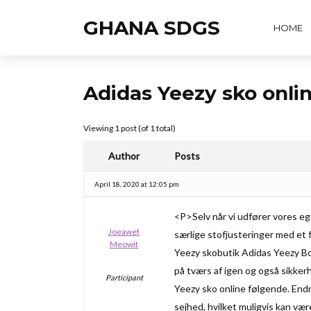
GHANA SDGS
HOME
Adidas Yeezy sko onli
Viewing 1 post (of 1 total)
Author
Posts
April 18, 2020 at 12:05 pm
<P>Selv når vi udfører vores ege
Joeawet
særlige stofjusteringer med et 
Meowit
Yeezy skobutik Adidas Yeezy Bo
på tværs af igen og også sikker
Participant
Yeezy sko online følgende. End
sejhed, hvilket muligvis kan vær