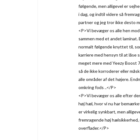
følgende, men alligevel er sej
i dag, og indtil videre så frem
partner og jeg tror ikke desto m
<P>Vi bevæger os alle hen mod
sammen med et andet laminat. En
normalt følgende knyttet til, so
karriere med hensyn til at låse 
meget mere med Yeezy Boost 700
så de ikke korroderer eller må
alle områder af det højere. End
omkring fods ..</P>
<P>Vi bevæger os alle efter den
høj hæl, hvor vi nu har bemærket
er virkelig synkbart, men allige
fremragende høj hælsikkerhed, p
overflader.</P>