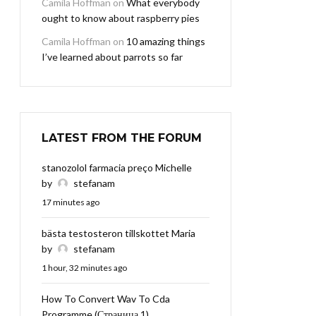
Camila Hoffman
on
What everybody
ought to know about raspberry pies
Camila Hoffman
on
10 amazing things
I’ve learned about parrots so far
LATEST FROM THE FORUM
stanozolol farmacia preço Michelle
by
stefanam
17 minutes ago
bästa testosteron tillskottet Maria
by
stefanam
1 hour, 32 minutes ago
How To Convert Wav To Cda
Programme (Страница 1)