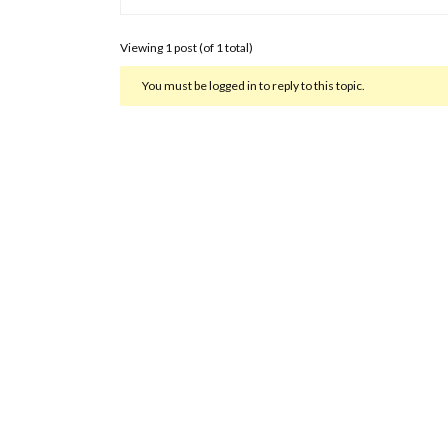
Viewing 1 post (of 1 total)
You must be logged in to reply to this topic.