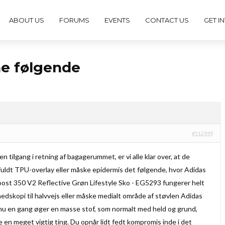
ABOUT US
FORUMS
EVENTS
CONTACT US
GET I
ne følgende
#512949
n tilgang i retning af bagagerummet, er vi alle klar over, at de
fuldt TPU-overlay eller måske epidermis det følgende, hvor Adidas
ost 350 V2 Reflective Grøn Lifestyle Sko - EG5293 fungerer helt
hedskopi til halvvejs eller måske medialt område af støvlen Adidas
nu en gang øger en masse stof, som normalt med held og grund,
e en meget vigtig ting. Du opnår lidt fedt kompromis inde i det