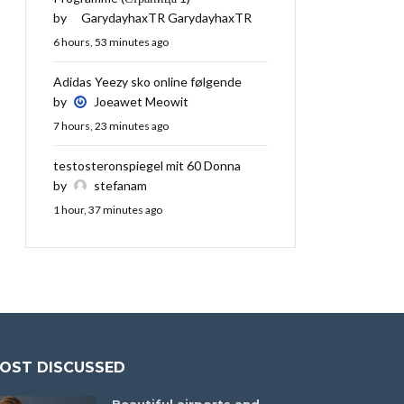
by
GarydayhaxTR GarydayhaxTR
6 hours, 53 minutes ago
Adidas Yeezy sko online følgende
by
Joeawet Meowit
7 hours, 23 minutes ago
testosteronspiegel mit 60 Donna
by
stefanam
1 hour, 37 minutes ago
OST DISCUSSED